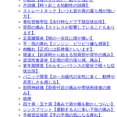
片頭痛【時々起こる拍動性の頭痛】
ストレートネック【いつも首や肩の凝り感が強い
方】
脊柱管狭窄症【歩行時などで下肢症状出現】
背部の痛み【ストレスが影響していることもあり
ます】
足底腱膜炎【朝の一歩目に踵が痛い】
手・指の痺れ【ジンジン、ビリビリ嫌な感覚】
肉離れ【正式には筋挫傷といいます】
寝違え【起床時から始まる頚肩部や背中の痛み】
逆流性食道炎【左側の背の張り感、痛み】
更年期障害【ホルモンバランスの変化で様々な症
状出現】
パニック障害【20～30歳代の女性に多く、動悸や
息苦しさを感じる】
肋間神経痛【肋骨付近の痛みや帯状疱疹後の痛
み】
捻挫
四十肩・五十肩【痛みで肩や腕を動かしづらい】
シンスプリント【運動する人に多い下肢の痛み】
手根管症候群【手の平側の気になる痺れ】