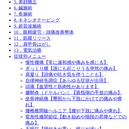
5. 美顔矯正
6. 鍼施術
7. 灸施術
8. キネシオテーピング
9. 超音波施術
10．眼精疲労・頭痛改善整体
11．筋膜リリース
12．肩甲骨はがし
13．電気治療
症状別メニュー
慢性腰痛【常に違和感や痛みを感じる】
ぎっくり腰【誰にも起こりうる突然の痛み】
肩凝り【頭痛や吐き気を伴うことも】
自律神経失調症【あらゆる症状が出現】
頭痛【血管性と筋肉性があります】
腱鞘炎（ドケルバン）【親指側の手首の痛み】
坐骨神経痛【臀部から下肢にかけての痛みや痺
れ】
腰椎椎間板ヘルニア【腰や下肢に痛みや痺れ】
変形性膝関節症【動き始めや階段の昇降などでの
痛み】
不眠症【寝付きが悪い、眠りが浅い】