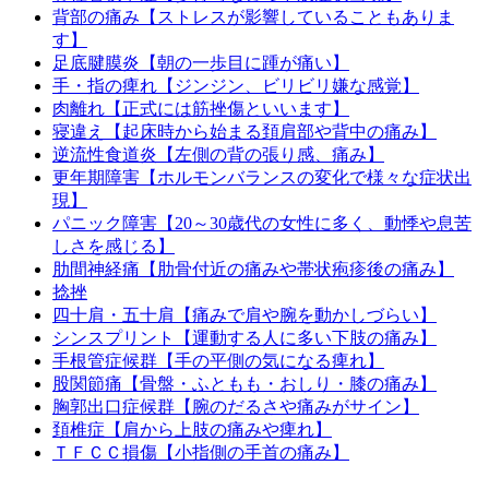
背部の痛み【ストレスが影響していることもありま
す】
足底腱膜炎【朝の一歩目に踵が痛い】
手・指の痺れ【ジンジン、ビリビリ嫌な感覚】
肉離れ【正式には筋挫傷といいます】
寝違え【起床時から始まる頚肩部や背中の痛み】
逆流性食道炎【左側の背の張り感、痛み】
更年期障害【ホルモンバランスの変化で様々な症状出
現】
パニック障害【20～30歳代の女性に多く、動悸や息苦
しさを感じる】
肋間神経痛【肋骨付近の痛みや帯状疱疹後の痛み】
捻挫
四十肩・五十肩【痛みで肩や腕を動かしづらい】
シンスプリント【運動する人に多い下肢の痛み】
手根管症候群【手の平側の気になる痺れ】
股関節痛【骨盤・ふともも・おしり・膝の痛み】
胸郭出口症候群【腕のだるさや痛みがサイン】
頚椎症【肩から上肢の痛みや痺れ】
ＴＦＣＣ損傷【小指側の手首の痛み】