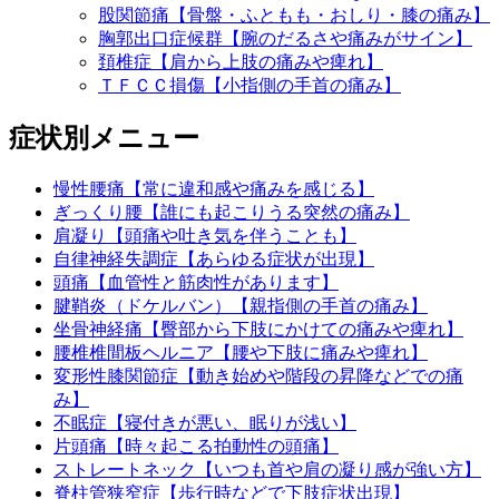
股関節痛【骨盤・ふともも・おしり・膝の痛み】
胸郭出口症候群【腕のだるさや痛みがサイン】
頚椎症【肩から上肢の痛みや痺れ】
ＴＦＣＣ損傷【小指側の手首の痛み】
症状別メニュー
慢性腰痛【常に違和感や痛みを感じる】
ぎっくり腰【誰にも起こりうる突然の痛み】
肩凝り【頭痛や吐き気を伴うことも】
自律神経失調症【あらゆる症状が出現】
頭痛【血管性と筋肉性があります】
腱鞘炎（ドケルバン）【親指側の手首の痛み】
坐骨神経痛【臀部から下肢にかけての痛みや痺れ】
腰椎椎間板ヘルニア【腰や下肢に痛みや痺れ】
変形性膝関節症【動き始めや階段の昇降などでの痛
み】
不眠症【寝付きが悪い、眠りが浅い】
片頭痛【時々起こる拍動性の頭痛】
ストレートネック【いつも首や肩の凝り感が強い方】
脊柱管狭窄症【歩行時などで下肢症状出現】