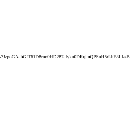
poGAabGfT61D8rno0HD287afyku0DRqjmQPSnH5rLhE8LI-zBqw