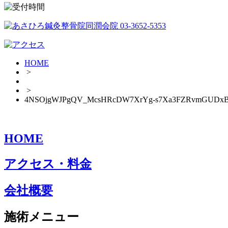
HOME
>
>
4NSOjgWJPgQV_McsHRcDW7XrYg-s7Xa3FZRvmGUDxB7Jz
HOME
アクセス・料金
会社概要
施術メニュー