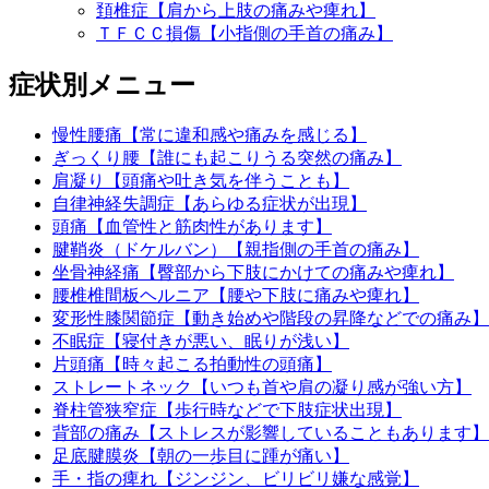
頚椎症【肩から上肢の痛みや痺れ】
ＴＦＣＣ損傷【小指側の手首の痛み】
症状別メニュー
慢性腰痛【常に違和感や痛みを感じる】
ぎっくり腰【誰にも起こりうる突然の痛み】
肩凝り【頭痛や吐き気を伴うことも】
自律神経失調症【あらゆる症状が出現】
頭痛【血管性と筋肉性があります】
腱鞘炎（ドケルバン）【親指側の手首の痛み】
坐骨神経痛【臀部から下肢にかけての痛みや痺れ】
腰椎椎間板ヘルニア【腰や下肢に痛みや痺れ】
変形性膝関節症【動き始めや階段の昇降などでの痛み】
不眠症【寝付きが悪い、眠りが浅い】
片頭痛【時々起こる拍動性の頭痛】
ストレートネック【いつも首や肩の凝り感が強い方】
脊柱管狭窄症【歩行時などで下肢症状出現】
背部の痛み【ストレスが影響していることもあります】
足底腱膜炎【朝の一歩目に踵が痛い】
手・指の痺れ【ジンジン、ビリビリ嫌な感覚】