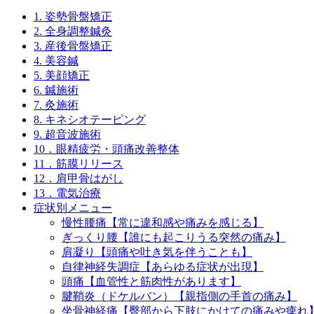
1. 姿勢骨盤矯正
2. 全身調整鍼灸
3. 産後骨盤矯正
4. 美容鍼
5. 美顔矯正
6. 鍼施術
7. 灸施術
8. キネシオテーピング
9. 超音波施術
10．眼精疲労・頭痛改善整体
11．筋膜リリース
12．肩甲骨はがし
13．電気治療
症状別メニュー
慢性腰痛【常に違和感や痛みを感じる】
ぎっくり腰【誰にも起こりうる突然の痛み】
肩凝り【頭痛や吐き気を伴うことも】
自律神経失調症【あらゆる症状が出現】
頭痛【血管性と筋肉性があります】
腱鞘炎（ドケルバン）【親指側の手首の痛み】
坐骨神経痛【臀部から下肢にかけての痛みや痺れ