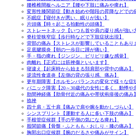
腰椎椎間板ヘルニア【腰や下肢に痛みや痺れ】
変形性膝関節症【動き始めや階段の昇降などでの
不眠症【寝付きが悪い、眠りが浅い】
片頭痛【時々起こる拍動性の頭痛】
ストレートネック【いつも首や肩の凝り感が強い
脊柱管狭窄症【歩行時などで下肢症状出現】
背部の痛み【ストレスが影響していることもあり
足底腱膜炎【朝の一歩目に踵が痛い】
手・指の痺れ【ジンジン、ビリビリ嫌な感覚】
肉離れ【正式には筋挫傷といいます】
寝違え【起床時から始まる頚肩部や背中の痛み】
逆流性食道炎【左側の背の張り感、痛み】
更年期障害【ホルモンバランスの変化で様々な症
パニック障害【20～30歳代の女性に多く、動悸
肋間神経痛【肋骨付近の痛みや帯状疱疹後の痛み
捻挫
四十肩・五十肩【痛みで肩や腕を動かしづらい】
シンスプリント【運動する人に多い下肢の痛み】
手根管症候群【手の平側の気になる痺れ】
股関節痛【骨盤・ふともも・おしり・膝の痛み】
胸郭出口症候群【腕のだるさや痛みがサイン】