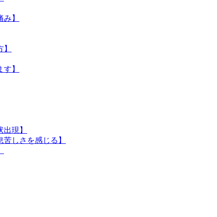
痛み】
方】
ます】
状出現】
や息苦しさを感じる】
】