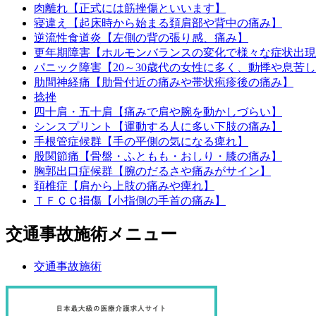
肉離れ【正式には筋挫傷といいます】
寝違え【起床時から始まる頚肩部や背中の痛み】
逆流性食道炎【左側の背の張り感、痛み】
更年期障害【ホルモンバランスの変化で様々な症状出現
パニック障害【20～30歳代の女性に多く、動悸や息苦
肋間神経痛【肋骨付近の痛みや帯状疱疹後の痛み】
捻挫
四十肩・五十肩【痛みで肩や腕を動かしづらい】
シンスプリント【運動する人に多い下肢の痛み】
手根管症候群【手の平側の気になる痺れ】
股関節痛【骨盤・ふともも・おしり・膝の痛み】
胸郭出口症候群【腕のだるさや痛みがサイン】
頚椎症【肩から上肢の痛みや痺れ】
ＴＦＣＣ損傷【小指側の手首の痛み】
交通事故施術メニュー
交通事故施術