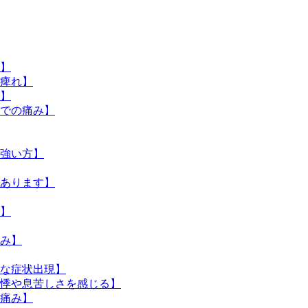
】
痺れ】
】
での痛み】
強い方】
あります】
】
み】
な症状出現】
動悸や息苦しさを感じる】
痛み】