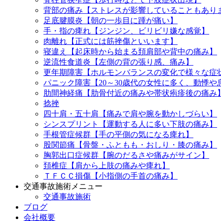
背部の痛み【ストレスが影響していることもあり
足底腱膜炎【朝の一歩目に踵が痛い】
手・指の痺れ【ジンジン、ビリビリ嫌な感覚】
肉離れ【正式には筋挫傷といいます】
寝違え【起床時から始まる頚肩部や背中の痛み】
逆流性食道炎【左側の背の張り感、痛み】
更年期障害【ホルモンバランスの変化で様々な症
パニック障害【20～30歳代の女性に多く、動悸
肋間神経痛【肋骨付近の痛みや帯状疱疹後の痛み
捻挫
四十肩・五十肩【痛みで肩や腕を動かしづらい】
シンスプリント【運動する人に多い下肢の痛み】
手根管症候群【手の平側の気になる痺れ】
股関節痛【骨盤・ふともも・おしり・膝の痛み】
胸郭出口症候群【腕のだるさや痛みがサイン】
頚椎症【肩から上肢の痛みや痺れ】
ＴＦＣＣ損傷【小指側の手首の痛み】
交通事故施術メニュー
交通事故施術
ブログ
会社概要