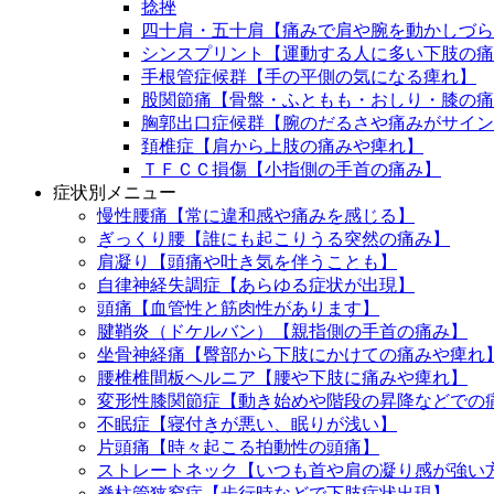
捻挫
四十肩・五十肩【痛みで肩や腕を動かしづら
シンスプリント【運動する人に多い下肢の痛
手根管症候群【手の平側の気になる痺れ】
股関節痛【骨盤・ふともも・おしり・膝の痛
胸郭出口症候群【腕のだるさや痛みがサイン
頚椎症【肩から上肢の痛みや痺れ】
ＴＦＣＣ損傷【小指側の手首の痛み】
症状別メニュー
慢性腰痛【常に違和感や痛みを感じる】
ぎっくり腰【誰にも起こりうる突然の痛み】
肩凝り【頭痛や吐き気を伴うことも】
自律神経失調症【あらゆる症状が出現】
頭痛【血管性と筋肉性があります】
腱鞘炎（ドケルバン）【親指側の手首の痛み】
坐骨神経痛【臀部から下肢にかけての痛みや痺れ
腰椎椎間板ヘルニア【腰や下肢に痛みや痺れ】
変形性膝関節症【動き始めや階段の昇降などでの
不眠症【寝付きが悪い、眠りが浅い】
片頭痛【時々起こる拍動性の頭痛】
ストレートネック【いつも首や肩の凝り感が強い
脊柱管狭窄症【歩行時などで下肢症状出現】