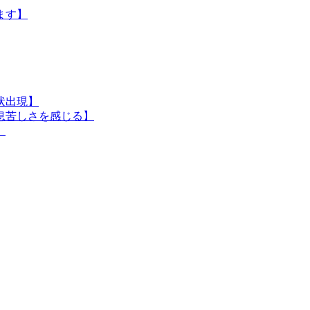
ます】
状出現】
や息苦しさを感じる】
】