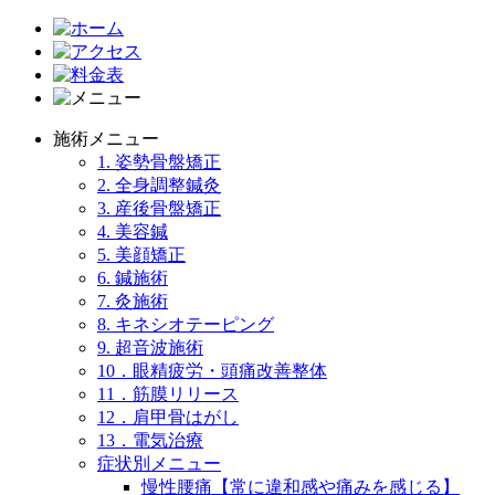
施術メニュー
1. 姿勢骨盤矯正
2. 全身調整鍼灸
3. 産後骨盤矯正
4. 美容鍼
5. 美顔矯正
6. 鍼施術
7. 灸施術
8. キネシオテーピング
9. 超音波施術
10．眼精疲労・頭痛改善整体
11．筋膜リリース
12．肩甲骨はがし
13．電気治療
症状別メニュー
慢性腰痛【常に違和感や痛みを感じる】