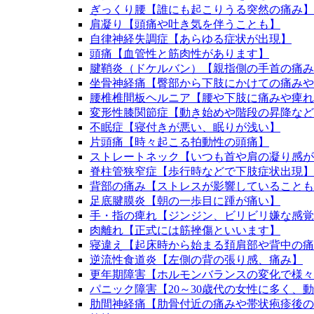
ぎっくり腰【誰にも起こりうる突然の痛み】
肩凝り【頭痛や吐き気を伴うことも】
自律神経失調症【あらゆる症状が出現】
頭痛【血管性と筋肉性があります】
腱鞘炎（ドケルバン）【親指側の手首の痛み
坐骨神経痛【臀部から下肢にかけての痛みや
腰椎椎間板ヘルニア【腰や下肢に痛みや痺れ
変形性膝関節症【動き始めや階段の昇降など
不眠症【寝付きが悪い、眠りが浅い】
片頭痛【時々起こる拍動性の頭痛】
ストレートネック【いつも首や肩の凝り感が
脊柱管狭窄症【歩行時などで下肢症状出現】
背部の痛み【ストレスが影響していることも
足底腱膜炎【朝の一歩目に踵が痛い】
手・指の痺れ【ジンジン、ビリビリ嫌な感覚
肉離れ【正式には筋挫傷といいます】
寝違え【起床時から始まる頚肩部や背中の痛
逆流性食道炎【左側の背の張り感、痛み】
更年期障害【ホルモンバランスの変化で様々
パニック障害【20～30歳代の女性に多く、
肋間神経痛【肋骨付近の痛みや帯状疱疹後の