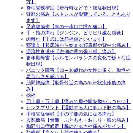
方】
脊柱管狭窄症【歩行時などで下肢症状出現】
背部の痛み【ストレスが影響していることもあり
ます】
足底腱膜炎【朝の一歩目に踵が痛い】
手・指の痺れ【ジンジン、ビリビリ嫌な感覚】
肉離れ【正式には筋挫傷といいます】
寝違え【起床時から始まる頚肩部や背中の痛み】
逆流性食道炎【左側の背の張り感、痛み】
更年期障害【ホルモンバランスの変化で様々な症
状出現】
パニック障害【20～30歳代の女性に多く、動悸や
息苦しさを感じる】
肋間神経痛【肋骨付近の痛みや帯状疱疹後の痛
み】
捻挫
四十肩・五十肩【痛みで肩や腕を動かしづらい】
シンスプリント【運動する人に多い下肢の痛み】
手根管症候群【手の平側の気になる痺れ】
股関節痛【骨盤・ふともも・おしり・膝の痛み】
胸郭出口症候群【腕のだるさや痛みがサイン】
頚椎症【肩から上肢の痛みや痺れ】