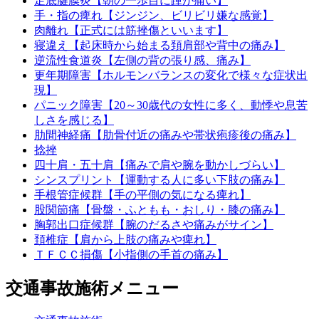
足底腱膜炎【朝の一歩目に踵が痛い】
手・指の痺れ【ジンジン、ビリビリ嫌な感覚】
肉離れ【正式には筋挫傷といいます】
寝違え【起床時から始まる頚肩部や背中の痛み】
逆流性食道炎【左側の背の張り感、痛み】
更年期障害【ホルモンバランスの変化で様々な症状出
現】
パニック障害【20～30歳代の女性に多く、動悸や息苦
しさを感じる】
肋間神経痛【肋骨付近の痛みや帯状疱疹後の痛み】
捻挫
四十肩・五十肩【痛みで肩や腕を動かしづらい】
シンスプリント【運動する人に多い下肢の痛み】
手根管症候群【手の平側の気になる痺れ】
股関節痛【骨盤・ふともも・おしり・膝の痛み】
胸郭出口症候群【腕のだるさや痛みがサイン】
頚椎症【肩から上肢の痛みや痺れ】
ＴＦＣＣ損傷【小指側の手首の痛み】
交通事故施術メニュー