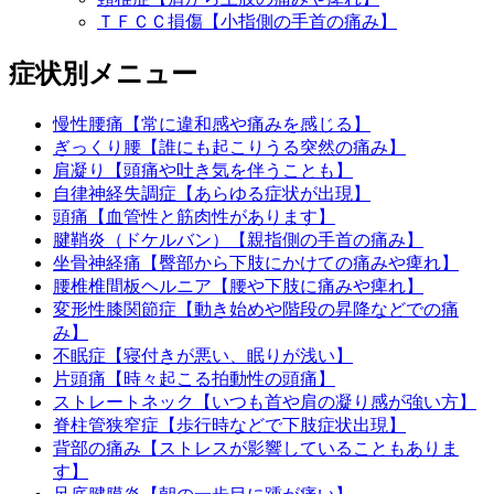
ＴＦＣＣ損傷【小指側の手首の痛み】
症状別メニュー
慢性腰痛【常に違和感や痛みを感じる】
ぎっくり腰【誰にも起こりうる突然の痛み】
肩凝り【頭痛や吐き気を伴うことも】
自律神経失調症【あらゆる症状が出現】
頭痛【血管性と筋肉性があります】
腱鞘炎（ドケルバン）【親指側の手首の痛み】
坐骨神経痛【臀部から下肢にかけての痛みや痺れ】
腰椎椎間板ヘルニア【腰や下肢に痛みや痺れ】
変形性膝関節症【動き始めや階段の昇降などでの痛
み】
不眠症【寝付きが悪い、眠りが浅い】
片頭痛【時々起こる拍動性の頭痛】
ストレートネック【いつも首や肩の凝り感が強い方】
脊柱管狭窄症【歩行時などで下肢症状出現】
背部の痛み【ストレスが影響していることもありま
す】