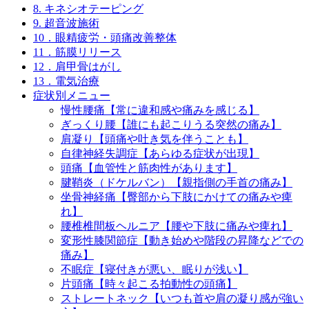
8. キネシオテーピング
9. 超音波施術
10．眼精疲労・頭痛改善整体
11．筋膜リリース
12．肩甲骨はがし
13．電気治療
症状別メニュー
慢性腰痛【常に違和感や痛みを感じる】
ぎっくり腰【誰にも起こりうる突然の痛み】
肩凝り【頭痛や吐き気を伴うことも】
自律神経失調症【あらゆる症状が出現】
頭痛【血管性と筋肉性があります】
腱鞘炎（ドケルバン）【親指側の手首の痛み】
坐骨神経痛【臀部から下肢にかけての痛みや痺
れ】
腰椎椎間板ヘルニア【腰や下肢に痛みや痺れ】
変形性膝関節症【動き始めや階段の昇降などでの
痛み】
不眠症【寝付きが悪い、眠りが浅い】
片頭痛【時々起こる拍動性の頭痛】
ストレートネック【いつも首や肩の凝り感が強い