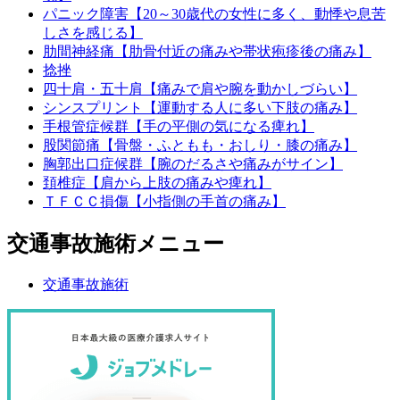
パニック障害【20～30歳代の女性に多く、動悸や息苦
しさを感じる】
肋間神経痛【肋骨付近の痛みや帯状疱疹後の痛み】
捻挫
四十肩・五十肩【痛みで肩や腕を動かしづらい】
シンスプリント【運動する人に多い下肢の痛み】
手根管症候群【手の平側の気になる痺れ】
股関節痛【骨盤・ふともも・おしり・膝の痛み】
胸郭出口症候群【腕のだるさや痛みがサイン】
頚椎症【肩から上肢の痛みや痺れ】
ＴＦＣＣ損傷【小指側の手首の痛み】
交通事故施術メニュー
交通事故施術