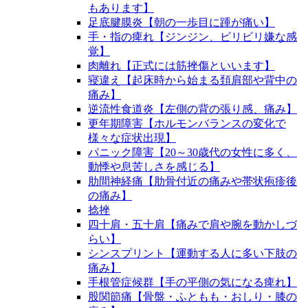
もあります】
足底腱膜炎【朝の一歩目に踵が痛い】
手・指の痺れ【ジンジン、ビリビリ嫌な感
覚】
肉離れ【正式には筋挫傷といいます】
寝違え【起床時から始まる頚肩部や背中の
痛み】
逆流性食道炎【左側の背の張り感、痛み】
更年期障害【ホルモンバランスの変化で
様々な症状出現】
パニック障害【20～30歳代の女性に多く、
動悸や息苦しさを感じる】
肋間神経痛【肋骨付近の痛みや帯状疱疹後
の痛み】
捻挫
四十肩・五十肩【痛みで肩や腕を動かしづ
らい】
シンスプリント【運動する人に多い下肢の
痛み】
手根管症候群【手の平側の気になる痺れ】
股関節痛【骨盤・ふともも・おしり・膝の