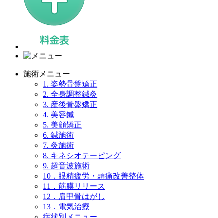
施術メニュー
1. 姿勢骨盤矯正
2. 全身調整鍼灸
3. 産後骨盤矯正
4. 美容鍼
5. 美顔矯正
6. 鍼施術
7. 灸施術
8. キネシオテーピング
9. 超音波施術
10．眼精疲労・頭痛改善整体
11．筋膜リリース
12．肩甲骨はがし
13．電気治療
症状別メニュー