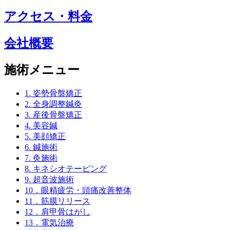
アクセス・料金
会社概要
施術メニュー
1. 姿勢骨盤矯正
2. 全身調整鍼灸
3. 産後骨盤矯正
4. 美容鍼
5. 美顔矯正
6. 鍼施術
7. 灸施術
8. キネシオテーピング
9. 超音波施術
10．眼精疲労・頭痛改善整体
11．筋膜リリース
12．肩甲骨はがし
13．電気治療