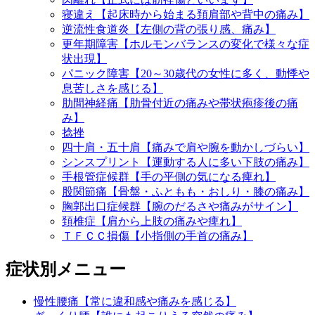
寝違え【起床時から始まる頚肩部や背中の痛み】
逆流性食道炎【左側の背の張り感、痛み】
更年期障害【ホルモンバランスの変化で様々な症
状出現】
パニック障害【20～30歳代の女性に多く、動悸や
息苦しさを感じる】
肋間神経痛【肋骨付近の痛みや帯状疱疹後の痛
み】
捻挫
四十肩・五十肩【痛みで肩や腕を動かしづらい】
シンスプリント【運動する人に多い下肢の痛み】
手根管症候群【手の平側の気になる痺れ】
股関節痛【骨盤・ふともも・おしり・膝の痛み】
胸郭出口症候群【腕のだるさや痛みがサイン】
頚椎症【肩から上肢の痛みや痺れ】
ＴＦＣＣ損傷【小指側の手首の痛み】
症状別メニュー
慢性腰痛【常に違和感や痛みを感じる】