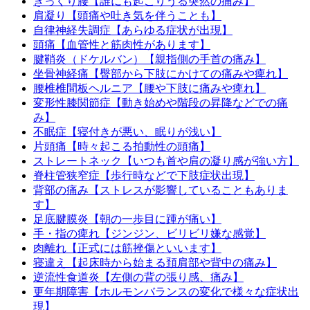
ぎっくり腰【誰にも起こりうる突然の痛み】
肩凝り【頭痛や吐き気を伴うことも】
自律神経失調症【あらゆる症状が出現】
頭痛【血管性と筋肉性があります】
腱鞘炎（ドケルバン）【親指側の手首の痛み】
坐骨神経痛【臀部から下肢にかけての痛みや痺れ】
腰椎椎間板ヘルニア【腰や下肢に痛みや痺れ】
変形性膝関節症【動き始めや階段の昇降などでの痛
み】
不眠症【寝付きが悪い、眠りが浅い】
片頭痛【時々起こる拍動性の頭痛】
ストレートネック【いつも首や肩の凝り感が強い方】
脊柱管狭窄症【歩行時などで下肢症状出現】
背部の痛み【ストレスが影響していることもありま
す】
足底腱膜炎【朝の一歩目に踵が痛い】
手・指の痺れ【ジンジン、ビリビリ嫌な感覚】
肉離れ【正式には筋挫傷といいます】
寝違え【起床時から始まる頚肩部や背中の痛み】
逆流性食道炎【左側の背の張り感、痛み】
更年期障害【ホルモンバランスの変化で様々な症状出
現】