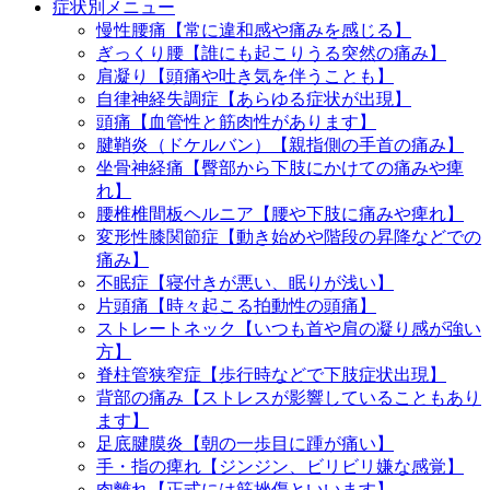
症状別メニュー
慢性腰痛【常に違和感や痛みを感じる】
ぎっくり腰【誰にも起こりうる突然の痛み】
肩凝り【頭痛や吐き気を伴うことも】
自律神経失調症【あらゆる症状が出現】
頭痛【血管性と筋肉性があります】
腱鞘炎（ドケルバン）【親指側の手首の痛み】
坐骨神経痛【臀部から下肢にかけての痛みや痺
れ】
腰椎椎間板ヘルニア【腰や下肢に痛みや痺れ】
変形性膝関節症【動き始めや階段の昇降などでの
痛み】
不眠症【寝付きが悪い、眠りが浅い】
片頭痛【時々起こる拍動性の頭痛】
ストレートネック【いつも首や肩の凝り感が強い
方】
脊柱管狭窄症【歩行時などで下肢症状出現】
背部の痛み【ストレスが影響していることもあり
ます】
足底腱膜炎【朝の一歩目に踵が痛い】
手・指の痺れ【ジンジン、ビリビリ嫌な感覚】
肉離れ【正式には筋挫傷といいます】