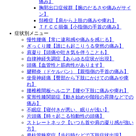
痛み】
胸郭出口症候群【腕のだるさや痛みがサイ
ン】
頚椎症【肩から上肢の痛みや痺れ】
ＴＦＣＣ損傷【小指側の手首の痛み】
症状別メニュー
慢性腰痛【常に違和感や痛みを感じる】
ぎっくり腰【誰にも起こりうる突然の痛み】
肩凝り【頭痛や吐き気を伴うことも】
自律神経失調症【あらゆる症状が出現】
頭痛【血管性と筋肉性があります】
腱鞘炎（ドケルバン）【親指側の手首の痛み】
坐骨神経痛【臀部から下肢にかけての痛みや痺
れ】
腰椎椎間板ヘルニア【腰や下肢に痛みや痺れ】
変形性膝関節症【動き始めや階段の昇降などでの
痛み】
不眠症【寝付きが悪い、眠りが浅い】
片頭痛【時々起こる拍動性の頭痛】
ストレートネック【いつも首や肩の凝り感が強い
方】
脊柱管狭窄症【歩行時などで下肢症状出現】