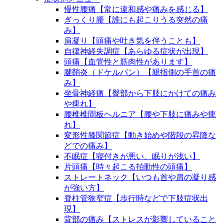
慢性腰痛【常に違和感や痛みを感じる】
ぎっくり腰【誰にも起こりうる突然の痛
み】
肩凝り【頭痛や吐き気を伴うことも】
自律神経失調症【あらゆる症状が出現】
頭痛【血管性と筋肉性があります】
腱鞘炎（ドケルバン）【親指側の手首の痛
み】
坐骨神経痛【臀部から下肢にかけての痛み
や痺れ】
腰椎椎間板ヘルニア【腰や下肢に痛みや痺
れ】
変形性膝関節症【動き始めや階段の昇降な
どでの痛み】
不眠症【寝付きが悪い、眠りが浅い】
片頭痛【時々起こる拍動性の頭痛】
ストレートネック【いつも首や肩の凝り感
が強い方】
脊柱管狭窄症【歩行時などで下肢症状出
現】
背部の痛み【ストレスが影響していること