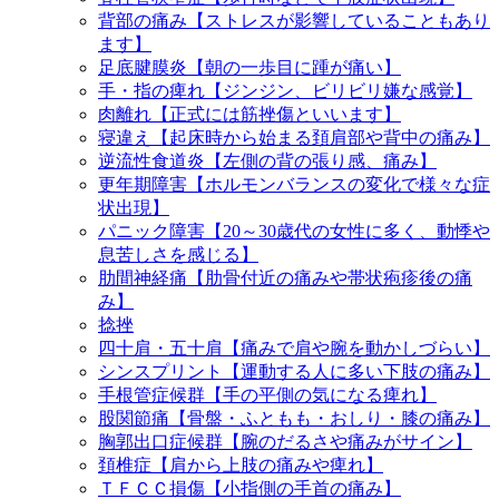
背部の痛み【ストレスが影響していることもあり
ます】
足底腱膜炎【朝の一歩目に踵が痛い】
手・指の痺れ【ジンジン、ビリビリ嫌な感覚】
肉離れ【正式には筋挫傷といいます】
寝違え【起床時から始まる頚肩部や背中の痛み】
逆流性食道炎【左側の背の張り感、痛み】
更年期障害【ホルモンバランスの変化で様々な症
状出現】
パニック障害【20～30歳代の女性に多く、動悸や
息苦しさを感じる】
肋間神経痛【肋骨付近の痛みや帯状疱疹後の痛
み】
捻挫
四十肩・五十肩【痛みで肩や腕を動かしづらい】
シンスプリント【運動する人に多い下肢の痛み】
手根管症候群【手の平側の気になる痺れ】
股関節痛【骨盤・ふともも・おしり・膝の痛み】
胸郭出口症候群【腕のだるさや痛みがサイン】
頚椎症【肩から上肢の痛みや痺れ】
ＴＦＣＣ損傷【小指側の手首の痛み】