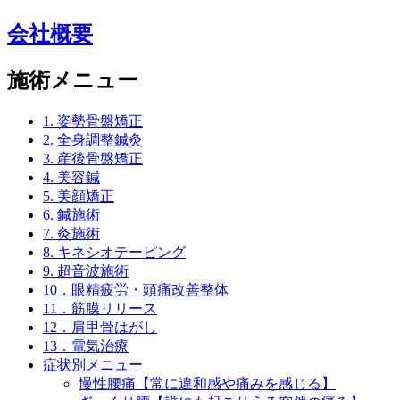
会社概要
施術メニュー
1. 姿勢骨盤矯正
2. 全身調整鍼灸
3. 産後骨盤矯正
4. 美容鍼
5. 美顔矯正
6. 鍼施術
7. 灸施術
8. キネシオテーピング
9. 超音波施術
10．眼精疲労・頭痛改善整体
11．筋膜リリース
12．肩甲骨はがし
13．電気治療
症状別メニュー
慢性腰痛【常に違和感や痛みを感じる】