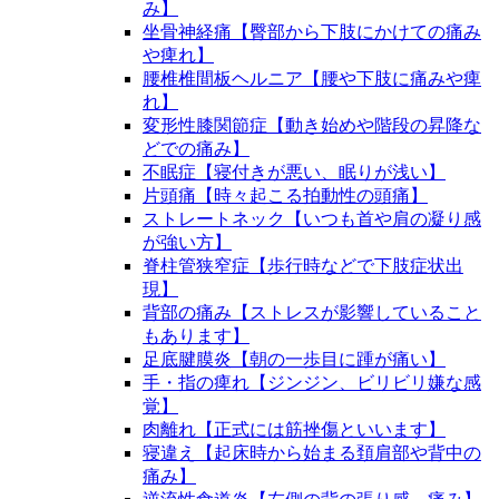
み】
坐骨神経痛【臀部から下肢にかけての痛み
や痺れ】
腰椎椎間板ヘルニア【腰や下肢に痛みや痺
れ】
変形性膝関節症【動き始めや階段の昇降な
どでの痛み】
不眠症【寝付きが悪い、眠りが浅い】
片頭痛【時々起こる拍動性の頭痛】
ストレートネック【いつも首や肩の凝り感
が強い方】
脊柱管狭窄症【歩行時などで下肢症状出
現】
背部の痛み【ストレスが影響していること
もあります】
足底腱膜炎【朝の一歩目に踵が痛い】
手・指の痺れ【ジンジン、ビリビリ嫌な感
覚】
肉離れ【正式には筋挫傷といいます】
寝違え【起床時から始まる頚肩部や背中の
痛み】