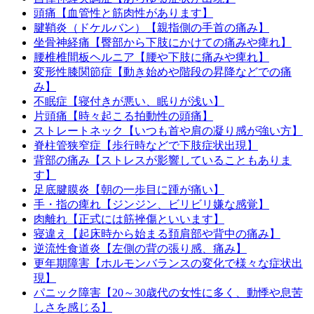
頭痛【血管性と筋肉性があります】
腱鞘炎（ドケルバン）【親指側の手首の痛み】
坐骨神経痛【臀部から下肢にかけての痛みや痺れ】
腰椎椎間板ヘルニア【腰や下肢に痛みや痺れ】
変形性膝関節症【動き始めや階段の昇降などでの痛
み】
不眠症【寝付きが悪い、眠りが浅い】
片頭痛【時々起こる拍動性の頭痛】
ストレートネック【いつも首や肩の凝り感が強い方】
脊柱管狭窄症【歩行時などで下肢症状出現】
背部の痛み【ストレスが影響していることもありま
す】
足底腱膜炎【朝の一歩目に踵が痛い】
手・指の痺れ【ジンジン、ビリビリ嫌な感覚】
肉離れ【正式には筋挫傷といいます】
寝違え【起床時から始まる頚肩部や背中の痛み】
逆流性食道炎【左側の背の張り感、痛み】
更年期障害【ホルモンバランスの変化で様々な症状出
現】
パニック障害【20～30歳代の女性に多く、動悸や息苦
しさを感じる】