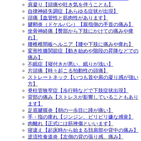
肩凝り【頭痛や吐き気を伴うことも】
自律神経失調症【あらゆる症状が出現】
頭痛【血管性と筋肉性があります】
腱鞘炎（ドケルバン）【親指側の手首の痛み】
坐骨神経痛【臀部から下肢にかけての痛みや痺
れ】
腰椎椎間板ヘルニア【腰や下肢に痛みや痺れ】
変形性膝関節症【動き始めや階段の昇降などでの
痛み】
不眠症【寝付きが悪い、眠りが浅い】
片頭痛【時々起こる拍動性の頭痛】
ストレートネック【いつも首や肩の凝り感が強い
方】
脊柱管狭窄症【歩行時などで下肢症状出現】
背部の痛み【ストレスが影響していることもあり
ます】
足底腱膜炎【朝の一歩目に踵が痛い】
手・指の痺れ【ジンジン、ビリビリ嫌な感覚】
肉離れ【正式には筋挫傷といいます】
寝違え【起床時から始まる頚肩部や背中の痛み】
逆流性食道炎【左側の背の張り感、痛み】