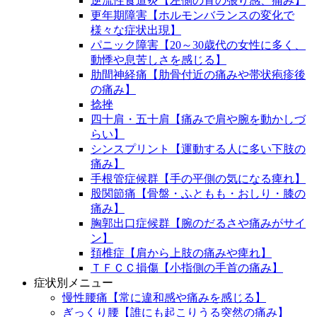
逆流性食道炎【左側の背の張り感、痛み】
更年期障害【ホルモンバランスの変化で
様々な症状出現】
パニック障害【20～30歳代の女性に多く、
動悸や息苦しさを感じる】
肋間神経痛【肋骨付近の痛みや帯状疱疹後
の痛み】
捻挫
四十肩・五十肩【痛みで肩や腕を動かしづ
らい】
シンスプリント【運動する人に多い下肢の
痛み】
手根管症候群【手の平側の気になる痺れ】
股関節痛【骨盤・ふともも・おしり・膝の
痛み】
胸郭出口症候群【腕のだるさや痛みがサイ
ン】
頚椎症【肩から上肢の痛みや痺れ】
ＴＦＣＣ損傷【小指側の手首の痛み】
症状別メニュー
慢性腰痛【常に違和感や痛みを感じる】
ぎっくり腰【誰にも起こりうる突然の痛み】