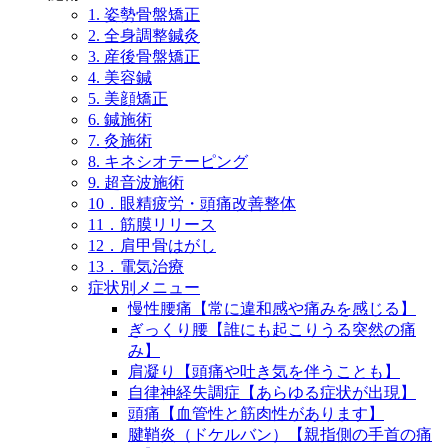
1. 姿勢骨盤矯正
2. 全身調整鍼灸
3. 産後骨盤矯正
4. 美容鍼
5. 美顔矯正
6. 鍼施術
7. 灸施術
8. キネシオテーピング
9. 超音波施術
10．眼精疲労・頭痛改善整体
11．筋膜リリース
12．肩甲骨はがし
13．電気治療
症状別メニュー
慢性腰痛【常に違和感や痛みを感じる】
ぎっくり腰【誰にも起こりうる突然の痛
み】
肩凝り【頭痛や吐き気を伴うことも】
自律神経失調症【あらゆる症状が出現】
頭痛【血管性と筋肉性があります】
腱鞘炎（ドケルバン）【親指側の手首の痛