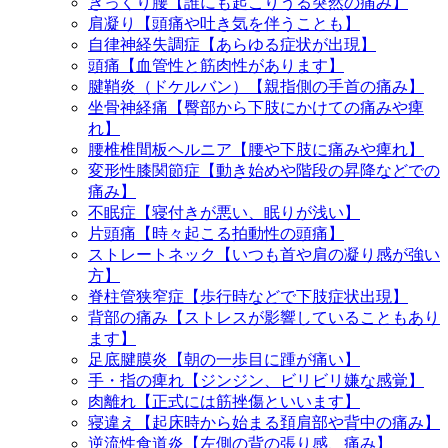
ぎっくり腰【誰にも起こりうる突然の痛み】
肩凝り【頭痛や吐き気を伴うことも】
自律神経失調症【あらゆる症状が出現】
頭痛【血管性と筋肉性があります】
腱鞘炎（ドケルバン）【親指側の手首の痛み】
坐骨神経痛【臀部から下肢にかけての痛みや痺
れ】
腰椎椎間板ヘルニア【腰や下肢に痛みや痺れ】
変形性膝関節症【動き始めや階段の昇降などでの
痛み】
不眠症【寝付きが悪い、眠りが浅い】
片頭痛【時々起こる拍動性の頭痛】
ストレートネック【いつも首や肩の凝り感が強い
方】
脊柱管狭窄症【歩行時などで下肢症状出現】
背部の痛み【ストレスが影響していることもあり
ます】
足底腱膜炎【朝の一歩目に踵が痛い】
手・指の痺れ【ジンジン、ビリビリ嫌な感覚】
肉離れ【正式には筋挫傷といいます】
寝違え【起床時から始まる頚肩部や背中の痛み】
逆流性食道炎【左側の背の張り感、痛み】