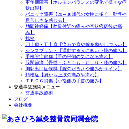
更年期障害【ホルモンバランスの変化で様々な症
状出現】
パニック障害【20～30歳代の女性に多く、動悸や
息苦しさを感じる】
肋間神経痛【肋骨付近の痛みや帯状疱疹後の痛
み】
捻挫
四十肩・五十肩【痛みで肩や腕を動かしづらい】
シンスプリント【運動する人に多い下肢の痛み】
手根管症候群【手の平側の気になる痺れ】
股関節痛【骨盤・ふともも・おしり・膝の痛み】
胸郭出口症候群【腕のだるさや痛みがサイン】
頚椎症【肩から上肢の痛みや痺れ】
ＴＦＣＣ損傷【小指側の手首の痛み】
交通事故施術メニュー
交通事故施術
ブログ
会社概要