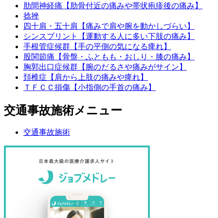
肋間神経痛【肋骨付近の痛みや帯状疱疹後の痛み】
捻挫
四十肩・五十肩【痛みで肩や腕を動かしづらい】
シンスプリント【運動する人に多い下肢の痛み】
手根管症候群【手の平側の気になる痺れ】
股関節痛【骨盤・ふともも・おしり・膝の痛み】
胸郭出口症候群【腕のだるさや痛みがサイン】
頚椎症【肩から上肢の痛みや痺れ】
ＴＦＣＣ損傷【小指側の手首の痛み】
交通事故施術メニュー
交通事故施術