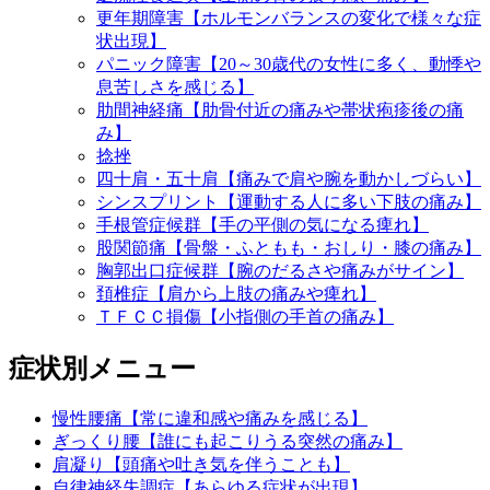
更年期障害【ホルモンバランスの変化で様々な症
状出現】
パニック障害【20～30歳代の女性に多く、動悸や
息苦しさを感じる】
肋間神経痛【肋骨付近の痛みや帯状疱疹後の痛
み】
捻挫
四十肩・五十肩【痛みで肩や腕を動かしづらい】
シンスプリント【運動する人に多い下肢の痛み】
手根管症候群【手の平側の気になる痺れ】
股関節痛【骨盤・ふともも・おしり・膝の痛み】
胸郭出口症候群【腕のだるさや痛みがサイン】
頚椎症【肩から上肢の痛みや痺れ】
ＴＦＣＣ損傷【小指側の手首の痛み】
症状別メニュー
慢性腰痛【常に違和感や痛みを感じる】
ぎっくり腰【誰にも起こりうる突然の痛み】
肩凝り【頭痛や吐き気を伴うことも】
自律神経失調症【あらゆる症状が出現】