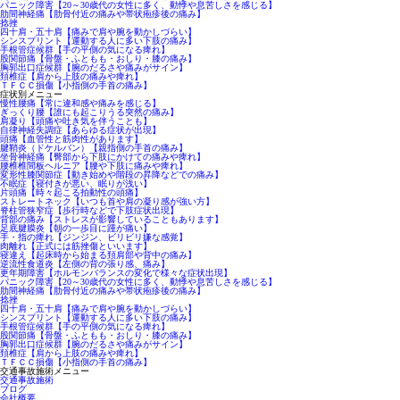
パニック障害【20～30歳代の女性に多く、動悸や息苦しさを感じる】
肋間神経痛【肋骨付近の痛みや帯状疱疹後の痛み】
捻挫
四十肩・五十肩【痛みで肩や腕を動かしづらい】
シンスプリント【運動する人に多い下肢の痛み】
手根管症候群【手の平側の気になる痺れ】
股関節痛【骨盤・ふともも・おしり・膝の痛み】
胸郭出口症候群【腕のだるさや痛みがサイン】
頚椎症【肩から上肢の痛みや痺れ】
ＴＦＣＣ損傷【小指側の手首の痛み】
症状別メニュー
慢性腰痛【常に違和感や痛みを感じる】
ぎっくり腰【誰にも起こりうる突然の痛み】
肩凝り【頭痛や吐き気を伴うことも】
自律神経失調症【あらゆる症状が出現】
頭痛【血管性と筋肉性があります】
腱鞘炎（ドケルバン）【親指側の手首の痛み】
坐骨神経痛【臀部から下肢にかけての痛みや痺れ】
腰椎椎間板ヘルニア【腰や下肢に痛みや痺れ】
変形性膝関節症【動き始めや階段の昇降などでの痛み】
不眠症【寝付きが悪い、眠りが浅い】
片頭痛【時々起こる拍動性の頭痛】
ストレートネック【いつも首や肩の凝り感が強い方】
脊柱管狭窄症【歩行時などで下肢症状出現】
背部の痛み【ストレスが影響していることもあります】
足底腱膜炎【朝の一歩目に踵が痛い】
手・指の痺れ【ジンジン、ビリビリ嫌な感覚】
肉離れ【正式には筋挫傷といいます】
寝違え【起床時から始まる頚肩部や背中の痛み】
逆流性食道炎【左側の背の張り感、痛み】
更年期障害【ホルモンバランスの変化で様々な症状出現】
パニック障害【20～30歳代の女性に多く、動悸や息苦しさを感じる】
肋間神経痛【肋骨付近の痛みや帯状疱疹後の痛み】
捻挫
四十肩・五十肩【痛みで肩や腕を動かしづらい】
シンスプリント【運動する人に多い下肢の痛み】
手根管症候群【手の平側の気になる痺れ】
股関節痛【骨盤・ふともも・おしり・膝の痛み】
胸郭出口症候群【腕のだるさや痛みがサイン】
頚椎症【肩から上肢の痛みや痺れ】
ＴＦＣＣ損傷【小指側の手首の痛み】
交通事故施術メニュー
交通事故施術
ブログ
会社概要