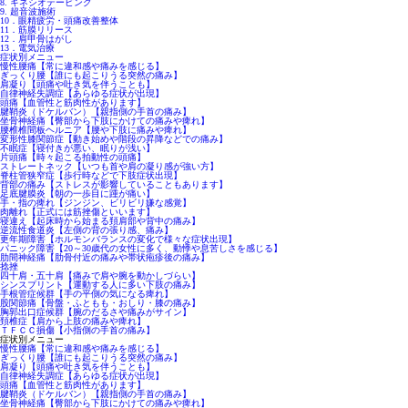
8. キネシオテーピング
9. 超音波施術
10．眼精疲労・頭痛改善整体
11．筋膜リリース
12．肩甲骨はがし
13．電気治療
症状別メニュー
慢性腰痛【常に違和感や痛みを感じる】
ぎっくり腰【誰にも起こりうる突然の痛み】
肩凝り【頭痛や吐き気を伴うことも】
自律神経失調症【あらゆる症状が出現】
頭痛【血管性と筋肉性があります】
腱鞘炎（ドケルバン）【親指側の手首の痛み】
坐骨神経痛【臀部から下肢にかけての痛みや痺れ】
腰椎椎間板ヘルニア【腰や下肢に痛みや痺れ】
変形性膝関節症【動き始めや階段の昇降などでの痛み】
不眠症【寝付きが悪い、眠りが浅い】
片頭痛【時々起こる拍動性の頭痛】
ストレートネック【いつも首や肩の凝り感が強い方】
脊柱管狭窄症【歩行時などで下肢症状出現】
背部の痛み【ストレスが影響していることもあります】
足底腱膜炎【朝の一歩目に踵が痛い】
手・指の痺れ【ジンジン、ビリビリ嫌な感覚】
肉離れ【正式には筋挫傷といいます】
寝違え【起床時から始まる頚肩部や背中の痛み】
逆流性食道炎【左側の背の張り感、痛み】
更年期障害【ホルモンバランスの変化で様々な症状出現】
パニック障害【20～30歳代の女性に多く、動悸や息苦しさを感じる】
肋間神経痛【肋骨付近の痛みや帯状疱疹後の痛み】
捻挫
四十肩・五十肩【痛みで肩や腕を動かしづらい】
シンスプリント【運動する人に多い下肢の痛み】
手根管症候群【手の平側の気になる痺れ】
股関節痛【骨盤・ふともも・おしり・膝の痛み】
胸郭出口症候群【腕のだるさや痛みがサイン】
頚椎症【肩から上肢の痛みや痺れ】
ＴＦＣＣ損傷【小指側の手首の痛み】
症状別メニュー
慢性腰痛【常に違和感や痛みを感じる】
ぎっくり腰【誰にも起こりうる突然の痛み】
肩凝り【頭痛や吐き気を伴うことも】
自律神経失調症【あらゆる症状が出現】
頭痛【血管性と筋肉性があります】
腱鞘炎（ドケルバン）【親指側の手首の痛み】
坐骨神経痛【臀部から下肢にかけての痛みや痺れ】