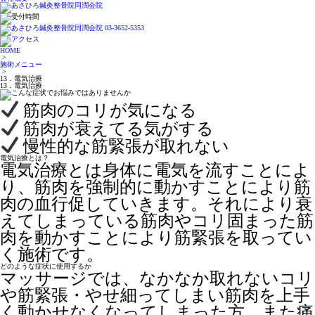
HOME
>
施術メニュー
>
13．電気治療
13．電気治療
筋肉のコリが気になる
筋肉が衰えてる気がする
慢性的な筋緊張が取れない
電気治療とは？
電気治療とは身体に電気を流すことによ
り、筋肉を強制的に動かすことにより筋
肉の血行促していきます。それにより衰
えてしまっている筋肉やコリ固まった筋
肉を動かすことにより筋緊張を取ってい
く施術です。
どのような症状に使用するか
マッサージでは、なかなか取れないコリ
や筋緊張・やせ細ってしまい筋肉を上手
く動かせなくなってしまった方、また痛