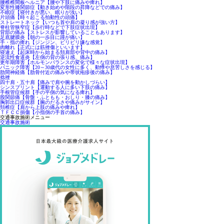
腰椎椎間板ヘルニア【腰や下肢に痛みや痺れ】
変形性膝関節症【動き始めや階段の昇降などでの痛み】
不眠症【寝付きが悪い、眠りが浅い】
片頭痛【時々起こる拍動性の頭痛】
ストレートネック【いつも首や肩の凝り感が強い方】
脊柱管狭窄症【歩行時などで下肢症状出現】
背部の痛み【ストレスが影響していることもあります】
足底腱膜炎【朝の一歩目に踵が痛い】
手・指の痺れ【ジンジン、ビリビリ嫌な感覚】
肉離れ【正式には筋挫傷といいます】
寝違え【起床時から始まる頚肩部や背中の痛み】
逆流性食道炎【左側の背の張り感、痛み】
更年期障害【ホルモンバランスの変化で様々な症状出現】
パニック障害【20～30歳代の女性に多く、動悸や息苦しさを感じる】
肋間神経痛【肋骨付近の痛みや帯状疱疹後の痛み】
捻挫
四十肩・五十肩【痛みで肩や腕を動かしづらい】
シンスプリント【運動する人に多い下肢の痛み】
手根管症候群【手の平側の気になる痺れ】
股関節痛【骨盤・ふともも・おしり・膝の痛み】
胸郭出口症候群【腕のだるさや痛みがサイン】
頚椎症【肩から上肢の痛みや痺れ】
ＴＦＣＣ損傷【小指側の手首の痛み】
交通事故施術メニュー
交通事故施術