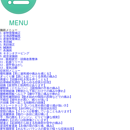
施術メニュー
1. 姿勢骨盤矯正
2. 全身調整鍼灸
3. 産後骨盤矯正
4. 美容鍼
5. 美顔矯正
6. 鍼施術
7. 灸施術
8. キネシオテーピング
9. 超音波施術
10．眼精疲労・頭痛改善整体
11．筋膜リリース
12．肩甲骨はがし
13．電気治療
症状別メニュー
慢性腰痛【常に違和感や痛みを感じる】
ぎっくり腰【誰にも起こりうる突然の痛み】
肩凝り【頭痛や吐き気を伴うことも】
自律神経失調症【あらゆる症状が出現】
頭痛【血管性と筋肉性があります】
腱鞘炎（ドケルバン）【親指側の手首の痛み】
坐骨神経痛【臀部から下肢にかけての痛みや痺れ】
腰椎椎間板ヘルニア【腰や下肢に痛みや痺れ】
変形性膝関節症【動き始めや階段の昇降などでの痛み】
不眠症【寝付きが悪い、眠りが浅い】
片頭痛【時々起こる拍動性の頭痛】
ストレートネック【いつも首や肩の凝り感が強い方】
脊柱管狭窄症【歩行時などで下肢症状出現】
背部の痛み【ストレスが影響していることもあります】
足底腱膜炎【朝の一歩目に踵が痛い】
手・指の痺れ【ジンジン、ビリビリ嫌な感覚】
肉離れ【正式には筋挫傷といいます】
寝違え【起床時から始まる頚肩部や背中の痛み】
逆流性食道炎【左側の背の張り感、痛み】
更年期障害【ホルモンバランスの変化で様々な症状出現】