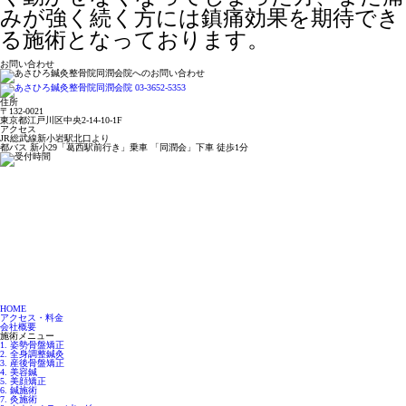
みが強く続く方には鎮痛効果を期待でき
る施術となっております。
お問い合わせ
住所
〒132-0021
東京都江戸川区中央2-14-10-1F
アクセス
JR総武線新小岩駅北口より
都バス 新小29「葛西駅前行き」乗車 「同潤会」下車 徒歩1分
HOME
アクセス・料金
会社概要
施術メニュー
1. 姿勢骨盤矯正
2. 全身調整鍼灸
3. 産後骨盤矯正
4. 美容鍼
5. 美顔矯正
6. 鍼施術
7. 灸施術