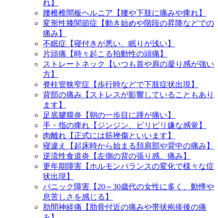
れ】
腰椎椎間板ヘルニア【腰や下肢に痛みや痺れ】
変形性膝関節症【動き始めや階段の昇降などでの
痛み】
不眠症【寝付きが悪い、眠りが浅い】
片頭痛【時々起こる拍動性の頭痛】
ストレートネック【いつも首や肩の凝り感が強い
方】
脊柱管狭窄症【歩行時などで下肢症状出現】
背部の痛み【ストレスが影響していることもあり
ます】
足底腱膜炎【朝の一歩目に踵が痛い】
手・指の痺れ【ジンジン、ビリビリ嫌な感覚】
肉離れ【正式には筋挫傷といいます】
寝違え【起床時から始まる頚肩部や背中の痛み】
逆流性食道炎【左側の背の張り感、痛み】
更年期障害【ホルモンバランスの変化で様々な症
状出現】
パニック障害【20～30歳代の女性に多く、動悸や
息苦しさを感じる】
肋間神経痛【肋骨付近の痛みや帯状疱疹後の痛
み】