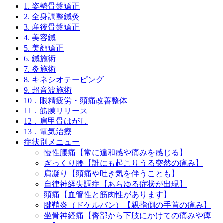
1. 姿勢骨盤矯正
2. 全身調整鍼灸
3. 産後骨盤矯正
4. 美容鍼
5. 美顔矯正
6. 鍼施術
7. 灸施術
8. キネシオテーピング
9. 超音波施術
10．眼精疲労・頭痛改善整体
11．筋膜リリース
12．肩甲骨はがし
13．電気治療
症状別メニュー
慢性腰痛【常に違和感や痛みを感じる】
ぎっくり腰【誰にも起こりうる突然の痛み】
肩凝り【頭痛や吐き気を伴うことも】
自律神経失調症【あらゆる症状が出現】
頭痛【血管性と筋肉性があります】
腱鞘炎（ドケルバン）【親指側の手首の痛み】
坐骨神経痛【臀部から下肢にかけての痛みや痺