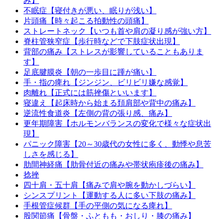
み】
不眠症【寝付きが悪い、眠りが浅い】
片頭痛【時々起こる拍動性の頭痛】
ストレートネック【いつも首や肩の凝り感が強い方】
脊柱管狭窄症【歩行時などで下肢症状出現】
背部の痛み【ストレスが影響していることもありま
す】
足底腱膜炎【朝の一歩目に踵が痛い】
手・指の痺れ【ジンジン、ビリビリ嫌な感覚】
肉離れ【正式には筋挫傷といいます】
寝違え【起床時から始まる頚肩部や背中の痛み】
逆流性食道炎【左側の背の張り感、痛み】
更年期障害【ホルモンバランスの変化で様々な症状出
現】
パニック障害【20～30歳代の女性に多く、動悸や息苦
しさを感じる】
肋間神経痛【肋骨付近の痛みや帯状疱疹後の痛み】
捻挫
四十肩・五十肩【痛みで肩や腕を動かしづらい】
シンスプリント【運動する人に多い下肢の痛み】
手根管症候群【手の平側の気になる痺れ】
股関節痛【骨盤・ふともも・おしり・膝の痛み】