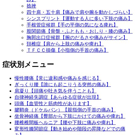
捻挫
四十肩・五十肩【痛みで肩や腕を動かしづらい】
シンスプリント【運動する人に多い下肢の痛み】
手根管症候群【手の平側の気になる痺れ】
股関節痛【骨盤・ふともも・おしり・膝の痛み】
胸郭出口症候群【腕のだるさや痛みがサイン】
頚椎症【肩から上肢の痛みや痺れ】
ＴＦＣＣ損傷【小指側の手首の痛み】
症状別メニュー
慢性腰痛【常に違和感や痛みを感じる】
ぎっくり腰【誰にも起こりうる突然の痛み】
肩凝り【頭痛や吐き気を伴うことも】
自律神経失調症【あらゆる症状が出現】
頭痛【血管性と筋肉性があります】
腱鞘炎（ドケルバン）【親指側の手首の痛み】
坐骨神経痛【臀部から下肢にかけての痛みや痺れ】
腰椎椎間板ヘルニア【腰や下肢に痛みや痺れ】
変形性膝関節症【動き始めや階段の昇降などでの痛